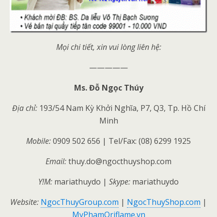
Mọi chi tiết, xin vui lòng liên hệ:
—————
Ms. Đỗ Ngọc Thúy
Địa chỉ:
193/54 Nam Kỳ Khởi Nghĩa, P7, Q3, Tp. Hồ Chí
Minh
Mobile
:
0909 502 656 | Tel/Fax: (08) 6299 1925
Email:
thuy.do@ngocthuyshop.com
Y!M:
mariathuydo |
Skype:
mariathuydo
Website:
NgocThuyGroup.com
|
NgocThuyShop.com
|
MyPhamOriflame.vn