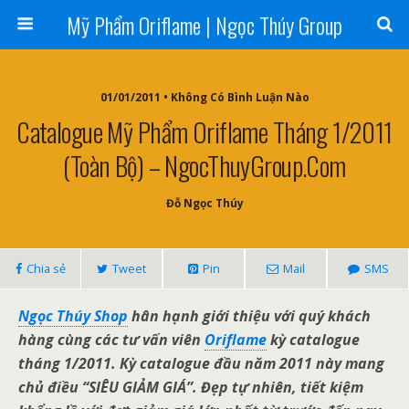
Mỹ Phẩm Oriflame | Ngọc Thúy Group
01/01/2011 • Không Có Bình Luận Nào
Catalogue Mỹ Phẩm Oriflame Tháng 1/2011
(Toàn Bộ) – NgocThuyGroup.com
Đỗ Ngọc Thúy
Chia sẻ
Tweet
Pin
Mail
SMS
Ngọc Thúy Shop
hân hạnh giới thiệu với quý khách
hàng cùng các tư vấn viên
Oriflame
kỳ catalogue
tháng 1/2011. Kỳ catalogue đầu năm 2011 này mang
chủ điều “SIÊU GIẢM GIÁ”. Đẹp tự nhiên, tiết kiệm