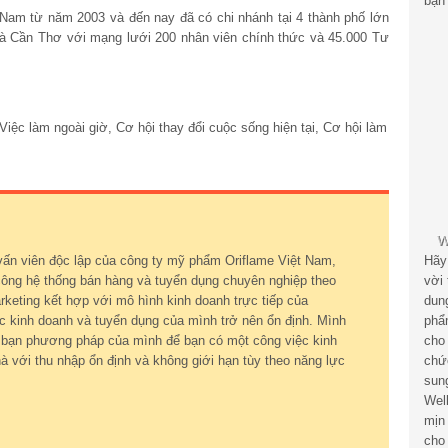
bạn 
t Nam từ năm 2003 và đến nay đã có chi nhánh tại 4 thành phố lớn
và Cần Thơ với mạng lưới 200 nhân viên chính thức và 45.000 Tư
ệc làm ngoài giờ, Cơ hội thay đổi cuộc sống hiện tại, Cơ hội làm
vấn viên độc lập của công ty mỹ phẩm Oriflame Việt Nam,
Hãy
ông hệ thống bán hàng và tuyển dụng chuyên nghiệp theo
vời
keting kết hợp với mô hình kinh doanh trực tiếp của
dun
c kinh doanh và tuyển dụng của mình trở nên ổn định. Mình
phẩ
ới bạn phương pháp của mình để bạn có một công việc kinh
cho
à với thu nhập ổn định và không giới hạn tùy theo năng lực
chứ
sun
Wel
mịn
cho