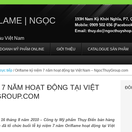
LAME | NGỌC
193H Nam Kỳ Khởi Nghĩa, P7, 
Mobile: 0909 502 656 (Facebook,
Email:
thuy.do@ngocthuyshop
ầu Việt Nam
H DOANH MỸ PHẨM ONLINE
GIỚI THIỆU
CATALOGUE SẢN PHẨM
rực tiếp
/
Oriflame kỷ niệm 7 năm hoạt động tại Việt Nam – NgocThuyGroup.com
 7 NĂM HOẠT ĐỘNG TẠI VIỆT
ĐÔ
GROUP.COM
 16 tháng 8 năm 2010 – Công ty Mỹ phẩm Thụy Điển bán hàng
 đã tổ chức buổi lễ kỷ niệm 7 năm Oriflame hoạt động tại Việt