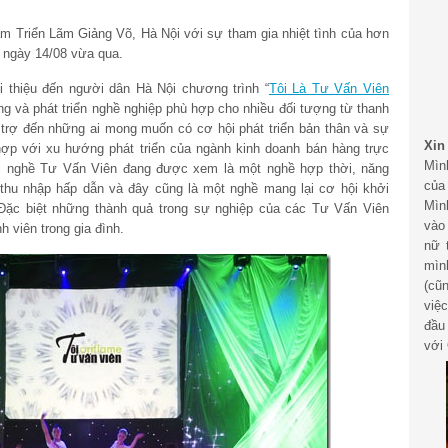
 Tâm Triển Lãm Giảng Võ, Hà Nội với sự tham gia nhiệt tình của hơn
 ngày 14/08 vừa qua.
ới thiệu đến người dân Hà Nội chương trình “
Tôi Là Tư Vấn Viên
ng và phát triển nghề nghiệp phù hợp cho nhiều đối tượng từ thanh
 trợ đến những ai mong muốn có cơ hội phát triển bản thân và sự
Xin
 hợp với xu hướng phát triển của ngành kinh doanh bán hàng trực
Mìn
khi nghề Tư Vấn Viên đang được xem là một nghề hợp thời, năng
của
thu nhập hấp dẫn và đây cũng là một nghề mang lại cơ hội khởi
Mìn
 Đặc biệt những thành quả trong sự nghiệp của các Tư Vấn Viên
vào
h viên trong gia đình.
nữ 
mìn
(cũ
việ
đầu
với 