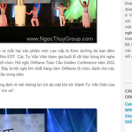
khá
doa
ở V
với
mộ
ngh
khôn
Để 
các
am ra mắt hai sản phẩm mới cao cấp là Kem dưỡng da ban đêm
nối 
fon EDT. Các Tư Vấn Viên tham gia buổi lễ rất hào hứng khi nghe
tổ chức Hội nghị Oriflame Toàn Cầu Golden Conference năm 2011
p. Đây là hội nghị lớn nhất hàng năm Oriflame tổ chức dành cho các
cầu trong năm.
ng định rõ nét những lợi ích đa mặt khi trở thành Tư Vấn Viên của
 Vui vẻ”.
CÁ
OR
Cat
NHI
Sản
GIẢ