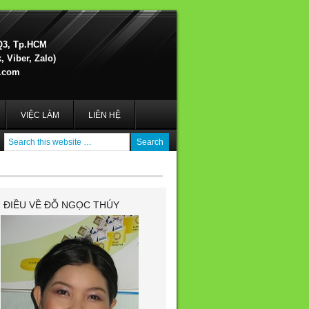
Q3, Tp.HCM
 Viber, Zalo)
.com
VIỆC LÀM
LIÊN HỆ
I ĐIỀU VỀ ĐỖ NGỌC THÚY