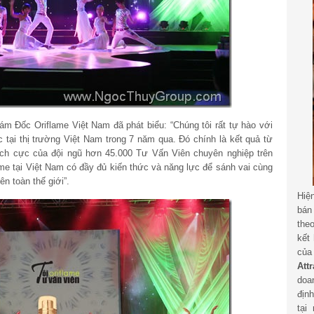
ám Đốc Oriflame Việt Nam đã phát biểu: “Chúng tôi rất tự hào với
tại thị trường Việt Nam trong 7 năm qua. Đó chính là kết quả từ
ích cực của đội ngũ hơn 45.000 Tư Vấn Viên chuyên nghiệp trên
me tại Việt Nam có đầy đủ kiến thức và năng lực để sánh vai cùng
ên toàn thế giới”.
Hiệ
bán
the
kết
củ
Att
doa
địn
tại