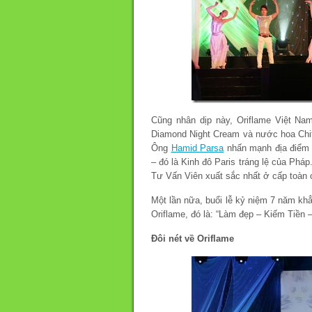
Cũng nhân dịp này, Oriflame Việt N
Diamond Night Cream và nước hoa Chif
Ông
Hamid Parsa
nhấn mạnh địa điểm 
– đó là Kinh đô Paris tráng lệ của Phá
Tư Vấn Viên xuất sắc nhất ở cấp toàn 
Một lần nữa, buổi lễ kỷ niệm 7 năm khẳ
Oriflame, đó là: “Làm đẹp – Kiếm Tiền –
Đôi nét về Oriflame