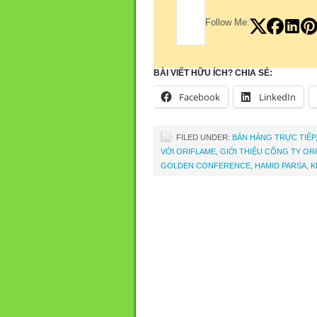
Follow Me:
BÀI VIẾT HỮU ÍCH? CHIA SẺ:
Facebook
LinkedIn
FILED UNDER:
BÁN HÀNG TRỰC TIẾP
VỚI ORIFLAME
,
GIỚI THIỆU CÔNG TY OR
GOLDEN CONFERENCE
,
HAMID PARSA
,
K