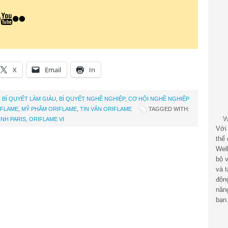
X
Email
In
,
BÍ QUYẾT LÀM GIÀU
,
BÍ QUYẾT NGHỀ NGHIỆP
,
CƠ HỘI NGHỀ NGHIỆP
IFLAME
,
MỸ PHẨM ORIFLAME
,
TIN VẮN ORIFLAME
TAGGED WITH:
INH PARIS
,
ORIFLAME VI
Với
thể
Wel
bộ v
và 
độn
năn
bạn