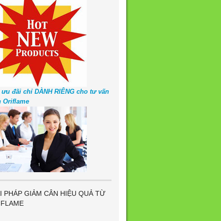
 ưu đãi chỉ DÀNH RIÊNG cho tư vấn
n Oriflame
I PHÁP GIẢM CÂN HIỆU QUẢ TỪ
IFLAME