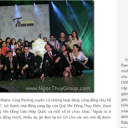
Bạn
muố
cho
Ori
cấp
giả
giá
riflame cũng thường xuyên có những hoạt động cộng đồng như hỗ
khô
ới”, trở thành nhà đồng sáng lập của Quỹ Nhi Đồng Thụy Điển, tham
sna
uỹ Nhi Đồng Liên Hiệp Quốc và một số tổ chức khác. Ngoài ra ở
din
t động chính, nhiều dự án đem lại lợi ích cho các em nhỏ đã được
Bal