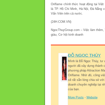
Oriflame chính thức hoạt động tại Việ
là TP. Hồ Chí Minh, Hà Nội, Đà Nẵng 
Vấn Viên trên cả nước.
(24H.COM.VN)
NgocThuyGroup.com – Việc làm thêm, Vi
giàu, Cơ hội kinh doanh
ĐỖ NGỌC THÚY
Mình là Đỗ Ngọc Thúy, tư 
người đã xây dựng thành c
phương pháp Attraction Mar
Oriflame. Nhờ đó, công việ
sẽ rất sẵn lòng chia sẻ v
doanh chuyên nghiệp tại nh
của bạn.
More Posts
-
Website