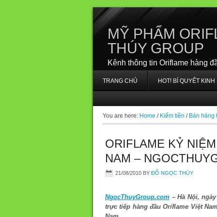
MỸ PHẨM ORIF
THÚY GROUP
Kênh thông tin Oriflame hàng đ
TRANG CHỦ
HOT! BÍ QUYẾT KIN
You are here:
Home
/
Kiếm tiền
/
Bán hàng t
ORIFLAME KỶ NIỆM
NAM – NGOCTHUY
21/08/2010
BY
ĐỖ NGỌC THÚY
NgocThuyGroup.com
– Hà Nội, ngày
trực tiếp hàng đầu Oriflame Việt Nam
Nam.