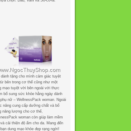
lựa chọn: Dâu, Vani và Sô-cô-la.
 dành tặng cho mình cảm giác tuyệt
 từ bên trong cơ thể cũng như một
g mạo tuyệt vời bên ngoài với thực
m bổ sung sức khỏe hằng ngày dành
 phụ nữ – WellnessPack woman. Ngoài
c năng cung cấp dưỡng chất và bổ
g năng lượng cho cơ thể,
lnessPack woman còn giúp làm mềm
 và cải thiện độ ẩm cho da. Mang đến
 bạn dung mạo khỏe đẹp rạng ngời!