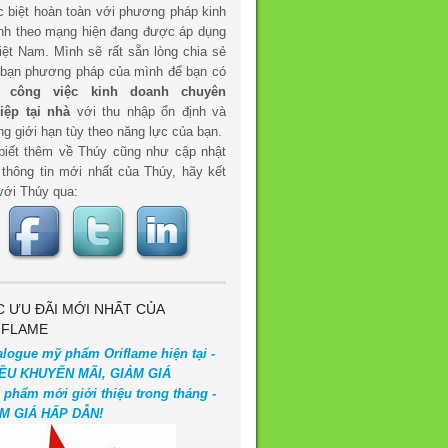
c biệt hoàn toàn với phương pháp kinh
nh theo mạng hiện đang được áp dụng
iệt Nam. Mình sẽ rất sẵn lòng chia sẻ
 bạn phương pháp của mình để bạn có
t
công việc kinh doanh chuyên
iệp tại nhà
với thu nhập ổn định và
g giới hạn tùy theo năng lực của bạn.
biết thêm về Thúy cũng như cập nhật
 thông tin mới nhất của Thúy, hãy kết
với Thúy qua:
C ƯU ĐÃI MỚI NHẤT CỦA
IFLAME
alogue mỹ phẩm Oriflame hiện tại -
ỀU KHUYẾN MÃI, GIẢM GIÁ
 phẩm mới giới thiệu trong tháng -
M GIÁ HẤP DẪN!