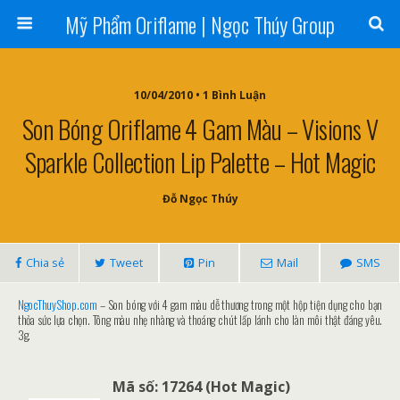
Mỹ Phẩm Oriflame | Ngọc Thúy Group
10/04/2010 • 1 Bình Luận
Son Bóng Oriflame 4 Gam Màu – Visions V
Sparkle Collection Lip Palette – Hot Magic
Đỗ Ngọc Thúy
Chia sẻ
Tweet
Pin
Mail
SMS
NgocThuyShop.com
– Son bóng với 4 gam màu dễ thương trong một hộp tiện dụng cho bạn
thỏa sức lựa chọn. Tông màu nhẹ nhàng và thoáng chút lấp lánh cho làn môi thật đáng yêu.
3g.
Mã số: 17264 (Hot Magic)