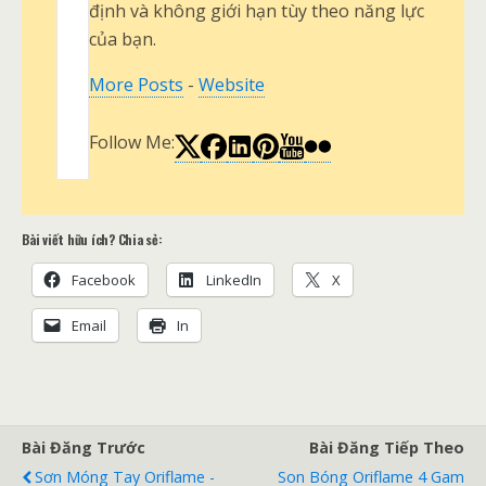
định và không giới hạn tùy theo năng lực
của bạn.
More Posts
-
Website
Follow Me:
Bài viết hữu ích? Chia sẻ:
Facebook
LinkedIn
X
Email
In
Bài Đăng Trước
Bài Đăng Tiếp Theo
Sơn Móng Tay Oriflame -
Son Bóng Oriflame 4 Gam