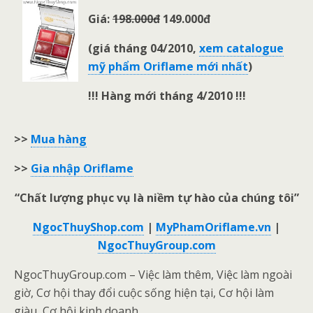
Giá:
198.000đ
149.000đ
(giá tháng 04/2010,
xem catalogue
mỹ phẩm Oriflame mới nhất
)
!!! Hàng mới tháng 4/2010 !!!
>>
Mua hàng
>>
Gia nhập Oriflame
“Chất lượng phục vụ là niềm tự hào của chúng tôi”
NgocThuyShop.com
|
MyPhamOriflame.vn
|
NgocThuyGroup.com
NgocThuyGroup.com – Việc làm thêm, Việc làm ngoài
giờ, Cơ hội thay đổi cuộc sống hiện tại, Cơ hội làm
giàu, Cơ hội kinh doanh