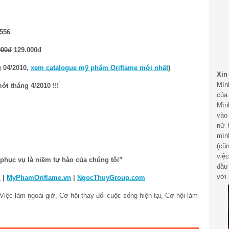
556
000đ
129.000đ
g 04/2010,
xem catalogue mỹ phẩm Oriflame mới nhất
)
Xin
Mìn
mới tháng 4/2010 !!!
của
Mìn
vào
nữ 
mìn
(cũ
việ
phục vụ là niềm tự hào của chúng tôi”
đầu
với 
m
|
MyPhamOriflame.vn
|
NgocThuyGroup.com
ệc làm ngoài giờ, Cơ hội thay đổi cuộc sống hiện tại, Cơ hội làm