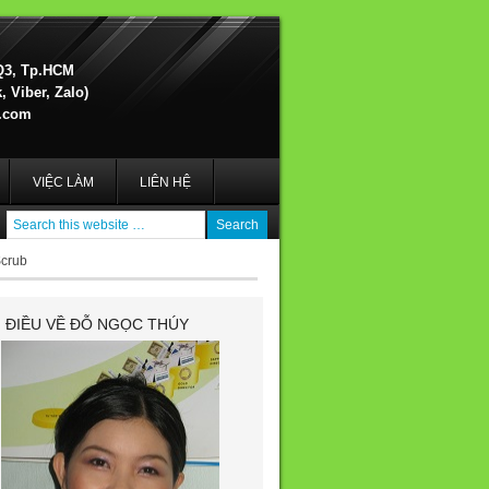
Q3, Tp.HCM
 Viber, Zalo)
.com
VIỆC LÀM
LIÊN HỆ
Scrub
I ĐIỀU VỀ ĐỖ NGỌC THÚY