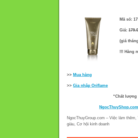
Mã số: 17
Giá:
179.
(giá thán
!!! Hàng 
>>
Mua hàng
>>
Gia nhập Oriflame
“Chất lượng 
NgocThuyShop.co
NgocThuyGroup.com – Việc làm thêm, Vi
giàu, Cơ hội kinh doanh