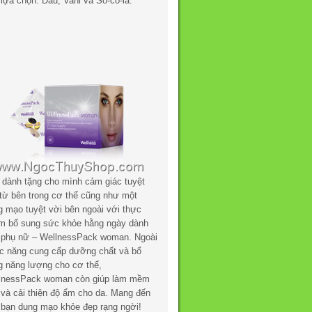
lựa chọn: Dâu, Vani và Sô-cô-la.
 dành tặng cho mình cảm giác tuyệt
 từ bên trong cơ thể cũng như một
g mạo tuyệt vời bên ngoài với thực
m bổ sung sức khỏe hằng ngày dành
 phụ nữ – WellnessPack woman. Ngoài
c năng cung cấp dưỡng chất và bổ
g năng lượng cho cơ thể,
lnessPack woman còn giúp làm mềm
 và cải thiện độ ẩm cho da. Mang đến
 bạn dung mạo khỏe đẹp rạng ngời!