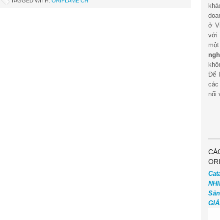
TAGGED WITH:
ORIFLAME CH
khá
doa
ở V
với
mộ
ngh
khôn
Để 
các
nối 
CÁ
OR
Cat
NHI
Sản
GIẢ