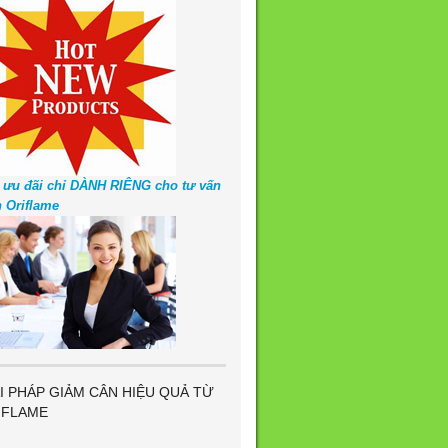
 ưu đãi chỉ DÀNH RIÊNG cho tư vấn
n Oriflame
I PHÁP GIẢM CÂN HIỆU QUẢ TỪ
IFLAME