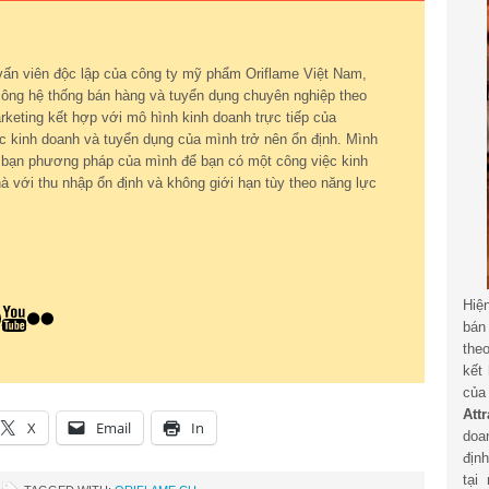
vấn viên độc lập của công ty mỹ phẩm Oriflame Việt Nam,
ông hệ thống bán hàng và tuyển dụng chuyên nghiệp theo
keting kết hợp với mô hình kinh doanh trực tiếp của
c kinh doanh và tuyển dụng của mình trở nên ổn định. Mình
ới bạn phương pháp của mình để bạn có một công việc kinh
à với thu nhập ổn định và không giới hạn tùy theo năng lực
Hiệ
bán
the
kết
củ
Att
X
Email
In
doa
địn
tại