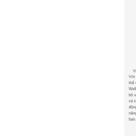
Với
thể
Wel
bộ v
và 
độn
năn
bạn