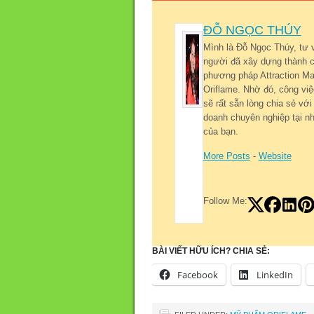
ĐỖ NGỌC THÚY
Mình là Đỗ Ngọc Thúy, tư 
người đã xây dựng thành c
phương pháp Attraction Mar
Oriflame. Nhờ đó, công việ
sẽ rất sẵn lòng chia sẻ v
doanh chuyên nghiệp tại nh
của bạn.
More Posts
-
Website
Follow Me:
BÀI VIẾT HỮU ÍCH? CHIA SẺ:
Facebook
LinkedIn