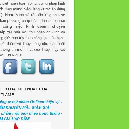
c biệt hoàn toàn với phương pháp kinh
nh theo mạng hiện đang được áp dụng
iệt Nam. Mình sẽ rất sẵn lòng chia sẻ
 bạn phương pháp của mình để bạn có
t
công việc kinh doanh chuyên
iệp tại nhà
với thu nhập ổn định và
g giới hạn tùy theo năng lực của bạn.
biết thêm về Thúy cũng như cập nhật
 thông tin mới nhất của Thúy, hãy kết
với Thúy qua:
C ƯU ĐÃI MỚI NHẤT CỦA
IFLAME
alogue mỹ phẩm Oriflame hiện tại -
ỀU KHUYẾN MÃI, GIẢM GIÁ
 phẩm mới giới thiệu trong tháng -
M GIÁ HẤP DẪN!