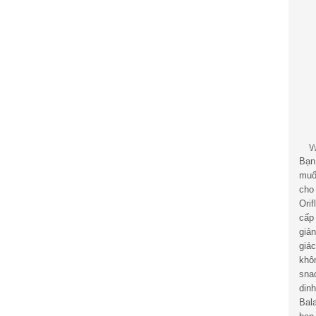
Bạn
muố
cho
Ori
cấp
giả
giá
khô
sna
din
Bal