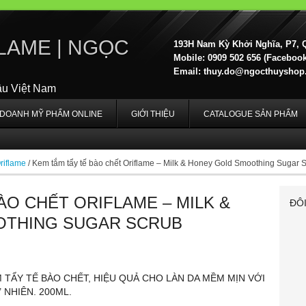
LAME | NGỌC
193H Nam Kỳ Khởi Nghĩa, P7, 
Mobile: 0909 502 656 (Facebook,
Email:
thuy.do@ngocthuyshop
ầu Việt Nam
H DOANH MỸ PHẨM ONLINE
GIỚI THIỆU
CATALOGUE SẢN PHẨM
riflame
/
Kem tắm tẩy tế bào chết Oriflame – Milk & Honey Gold Smoothing Sugar 
ÀO CHẾT ORIFLAME – MILK &
ĐÔ
OTHING SUGAR SCRUB
 TẨY TẾ BÀO CHẾT, HIỆU QUẢ CHO LÀN DA MỀM MỊN VỚI
 NHIÊN. 200ML.