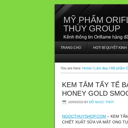
MỸ PHẨM ORIF
THÚY GROUP
Kênh thông tin Oriflame hàng đ
TRANG CHỦ
HOT! BÍ QUYẾT KIN
You are here:
Home
/
Làm đẹp
/
Mỹ phẩm O
KEM TẮM TẨY TẾ B
HONEY GOLD SMO
10/04/2010
BY
ĐỖ NGỌC THÚY
NGOCTHUYSHOP.COM
– KEM TẮM
CHIẾT XUẤT SỮA VÀ MẬT ONG TỰ