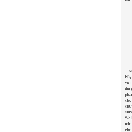
bạn 
Hãy
vời
dun
phẩ
cho
chứ
sun
Wel
mịn
cho