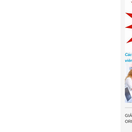
Các
viê
GIẢ
OR