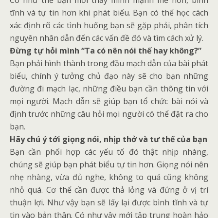
Có như thế bạn mới thấy mình mạnh mẽ hơn, bình
tĩnh và tự tin hơn khi phát biểu. Bạn có thể học cách
xác định rõ các tình huống bạn sẽ gặp phải, phân tích
nguyên nhân dẫn đến các vấn đề đó và tìm cách xử lý.
Đừng tự hỏi mình “Ta có nên nói thế hay không?”
Bạn phải hình thành trong đầu mạch dẫn của bài phát
biểu, chính ý tưởng chủ đạo này sẽ cho bạn những
đường đi mạch lạc, những điều bạn cần thông tin với
mọi người. Mạch dẫn sẽ giúp bạn tổ chức bài nói và
định trước những câu hỏi mọi người có thể đặt ra cho
bạn.
Hãy chú ý tới giọng nói, nhịp thở và tư thế của bạn
Bạn cần phối hợp các yếu tố đó thật nhịp nhàng,
chúng sẽ giúp bạn phát biểu tự tin hơn. Giọng nói nên
nhẹ nhàng, vừa đủ nghe, không to quá cũng không
nhỏ quá. Cơ thể cần được thả lỏng và đứng ở vị trí
thuận lợi. Như vậy bạn sẽ lấy lại được bình tĩnh và tự
tin vào bản thân. Có như vậy mới tập trung hoàn hảo