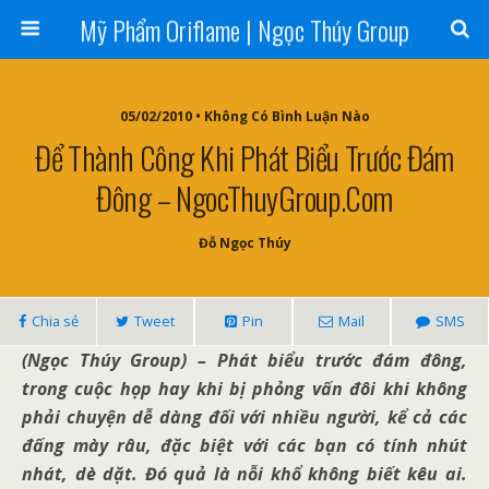
Mỹ Phẩm Oriflame | Ngọc Thúy Group
05/02/2010 • Không Có Bình Luận Nào
Để Thành Công Khi Phát Biểu Trước Đám
Đông – NgocThuyGroup.com
Đỗ Ngọc Thúy
Chia sẻ
Tweet
Pin
Mail
SMS
(Ngọc Thúy Group) – Phát biểu trước đám đông,
trong cuộc họp hay khi bị phỏng vấn đôi khi không
phải chuyện dễ dàng đối với nhiều người, kể cả các
đấng mày râu, đặc biệt với các bạn có tính nhút
nhát, dè dặt. Đó quả là nỗi khổ không biết kêu ai.