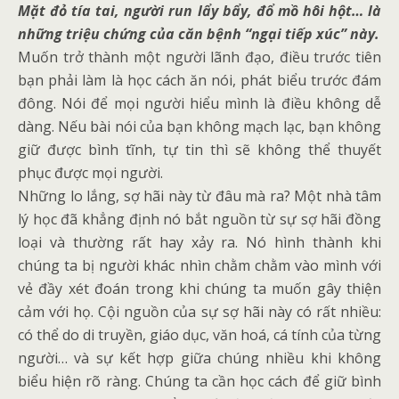
Mặt đỏ tía tai, người run lẩy bẩy, đổ mồ hôi hột… là
những triệu chứng của căn bệnh “ngại tiếp xúc” này.
Muốn trở thành một người lãnh đạo, điều trước tiên
bạn phải làm là học cách ăn nói, phát biểu trước đám
đông. Nói để mọi người hiểu mình là điều không dễ
dàng. Nếu bài nói của bạn không mạch lạc, bạn không
giữ được bình tĩnh, tự tin thì sẽ không thể thuyết
phục được mọi người.
Những lo lắng, sợ hãi này từ đâu mà ra? Một nhà tâm
lý học đã khẳng định nó bắt nguồn từ sự sợ hãi đồng
loại và thường rất hay xảy ra. Nó hình thành khi
chúng ta bị người khác nhìn chằm chằm vào mình với
vẻ đầy xét đoán trong khi chúng ta muốn gây thiện
cảm với họ. Cội nguồn của sự sợ hãi này có rất nhiều:
có thể do di truyền, giáo dục, văn hoá, cá tính của từng
người… và sự kết hợp giữa chúng nhiều khi không
biểu hiện rõ ràng. Chúng ta cần học cách để giữ bình