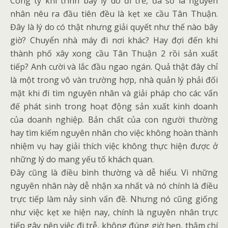
Công ty khi trình bày lý do đi trễ, đa số là nguyên
nhân nêu ra đầu tiên đều là kẹt xe cầu Tân Thuận.
Đây là lý do có thật nhưng giải quyết như thế nào bây
giờ? Chuyển nhà máy đi nơi khác? Hay đợi đến khi
thành phố xây xong cầu Tân Thuận 2 rồi sản xuất
tiếp? Anh cười và lắc đầu ngao ngán. Quả thật đây chỉ
là một trong vô vàn trường hợp, nhà quản lý phải đối
mặt khi đi tìm nguyên nhân và giải pháp cho các vấn
đế phát sinh trong hoạt động sản xuất kinh doanh
của doanh nghiệp. Bản chất của con người thường
hay tìm kiếm nguyên nhân cho việc không hoàn thành
nhiệm vụ hay giải thích việc không thực hiện được ở
những lý do mang yếu tố khách quan.
Đây cũng là điều bình thường và dễ hiểu. Vì những
nguyên nhân này dễ nhận xa nhất và nó chính là điều
trực tiếp làm nảy sinh vấn đề. Nhưng nó cũng giống
như việc kẹt xe hiện nay, chính là nguyên nhân trực
tiếp gây nên việc đi trễ, không đúng giờ hẹn, thậm chí