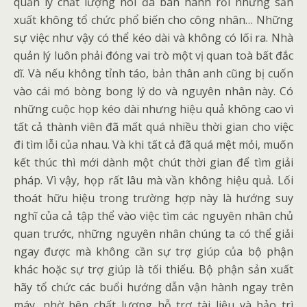
quản lý chất lượng nói đã ban hành rồi nhưng sản
xuất không tổ chức phổ biến cho công nhân… Những
sự việc như vậy có thể kéo dài và không có lối ra. Nhà
quản lý luôn phải đóng vai trò một vị quan toà bất đắc
dĩ. Và nếu không tỉnh táo, bản thân anh cũng bị cuốn
vào cái mó bòng bong lý do và nguyên nhân này. Có
những cuộc họp kéo dài nhưng hiệu quả không cao vì
tất cả thành viên đã mất quá nhiều thời gian cho việc
đi tìm lỗi của nhau. Và khi tất cả đã quá mệt mỏi, muốn
kết thúc thì mới dành một chút thời gian để tìm giải
pháp. Vì vậy, họp rất lâu mà vần không hiệu quả. Lối
thoát hữu hiệu trong trường hợp này là hướng suy
nghĩ của cả tập thể vào việc tìm các nguyên nhân chủ
quan trước, những nguyên nhân chúng ta có thể giải
ngay được mà không cần sự trợ giúp của bộ phận
khác hoặc sự trợ giúp là tối thiểu. Bộ phận sản xuất
hãy tổ chức các buổi hướng dẫn vận hành ngay trên
máy, nhờ bên chất lượng hỗ trợ tài liệu và bảo trì