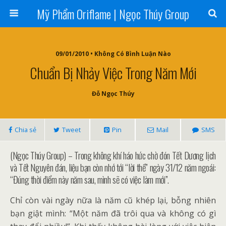
Mỹ Phẩm Oriflame | Ngọc Thúy Group
09/01/2010 • Không Có Bình Luận Nào
Chuẩn Bị Nhảy Việc Trong Năm Mới
Đỗ Ngọc Thúy
Chia sẻ
Tweet
Pin
Mail
SMS
(Ngọc Thúy Group) – Trong không khí háo hức chờ đón Tết Dương lịch
và Tết Nguyên đán, liệu bạn còn nhớ tới “lời thề” ngày 31/12 năm ngoái:
“Đúng thời điểm này năm sau, mình sẽ có việc làm mới”.
Chỉ còn vài ngày nữa là năm cũ khép lại, bỗng nhiên
bạn giật mình: “Một năm đã trôi qua và không có gì