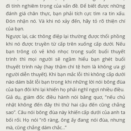
đi tính nghiêm trọng của vấn đề. Để biết được những
đánh giá chân thực, bạn phải tích cực tìm ra tin xấu.
Đón nhận nó. Và khi nó xảy đến, hãy tỏ rõ thiện chí
của bạn.
Ngược lại, các thông điệp lại thường được thổi phồng
khi nó được truyền từ cấp trên xuống cấp dưới. Nếu
bạn trông có vẻ khó nhọc trong suốt buổi thuyết
trình thì mọi người sẽ ngầm hiểu bạn ghét buổi
thuyết trình này (hay thậm chí tệ hơn là không ưa gì
người diễn thuyết). Khi bạn mắc lỗi thì không cấp dưới
nào dám bắt lỗi bạn trong khi những lời nói bông đùa
của bạn đôi khi lại khiến họ phải nghĩ ngợi nhiều điều.
Giả dụ, giám đốc điều hành nói bâng quơ, “nếu chủ
nhật không đến đây thì thứ hai cậu đến cũng chẳng
sao”. Câu nói bông đùa này khiến cấp dưới của anh ta
bối rối. Họ nói “rõ ràng, ông ấy đang nói đùa, nhưng
mà, cũng chẳng dám chắc…”