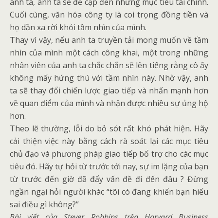
anh ta, anh ta sẽ đề cập đến những mục tiêu tài chính.
Cuối cùng, văn hóa công ty là coi trọng đồng tiền và
họ dần xa rời khỏi tầm nhìn của mình.
Thay vì vậy, nếu anh ta truyền tải mong muốn về tầm
nhìn của mình một cách công khai, một trong những
nhân viên của anh ta chắc chắn sẽ lên tiếng rằng cô ấy
không mấy hứng thú với tầm nhìn này. Nhờ vậy, anh
ta sẽ thay đổi chiến lược giao tiếp và nhấn mạnh hơn
về quan điểm của mình và nhận được nhiều sự ủng hộ
hơn.
Theo lẽ thường, lỗi do bỏ sót rất khó phát hiện. Hãy
cải thiện việc này bằng cách rà soát lại các mục tiêu
chủ đạo và phương pháp giao tiếp bổ trợ cho các mục
tiêu đó. Hãy tự hỏi từ trước tới nay, sự im lặng của bạn
từ trước đến giờ đã đẩy vấn đề đi đến đâu ? Đừng
ngần ngại hỏi người khác “tôi có đang khiến bạn hiểu
sai điều gì không?”
Bài viết của Stever Robbins trên Harvard Business