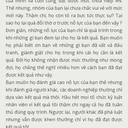
của mình và cuối cùng đạt được mức thỏa hiệp 4%.
Thế nhưng, nhóm của bạn lại chưa chắc vui vẻ với mức
mới này. Thậm chí, họ còn tỏ ra bực tức thực sự? Tại
sao họ lại quá đỗi thờ ơ trước nỗ lực của bạn đến vậy ?
Đơn giản, những nỗ lực của bạn chỉ là quá trình trong
khi những gì bạn đem lại cho họ là kết quả. Bạn muốn
họ phải biết ơn bạn về những gì bạn đã vất vả đấu
tranh, giành giật cho họ trong khi cái họ cần là kết
quả. Bởi họ không nhận được mức thưởng như mong
đợi, họ chẳng thể nghĩ nhiều hơn về cách bạn đã đạt
được kết quả như vậy.
Bạn muốn họ đánh giá cao nỗ lực của bạn thế nhưng
khi đánh giá người khác, các doanh nghiệp thường chỉ
dựa vào kết quả mà thôi. Hầu hết mọi tổ chức kỷ luật
nhân viên vì kết quả tồi thậm chí ngay cả họ đã tuân
thủ đúng quy trình. Ngược lại, người khác đã phá luật
nhưng vẫn được khen thưởng chỉ vì họ đã đạt được
kết quả tốt.