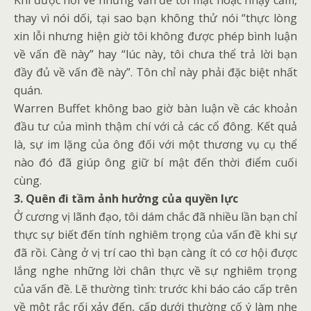
Khi được hỏi về những vấn đề tối mật hoặc nhạy cảm,
thay vì nói dối, tại sao bạn không thử nói “thực lòng
xin lỗi nhưng hiện giờ tôi không được phép bình luận
về vấn đề này” hay “lúc này, tôi chưa thể trả lời bạn
đầy đủ về vấn đề này”. Tôn chỉ này phải đặc biệt nhất
quán.
Warren Buffet không bao giờ bàn luận về các khoản
đầu tư của mình thậm chí với cả các cổ đông. Kết quả
là, sự im lặng của ông đối với một thương vụ cụ thể
nào đó đã giúp ông giữ bí mật đến thời điểm cuối
cùng.
3. Quên đi tầm ảnh hưởng của quyền lực
Ở cương vị lãnh đạo, tôi dám chắc đã nhiều lần bạn chỉ
thực sự biết đến tính nghiêm trọng của vấn đề khi sự
đã rồi. Càng ở vị trí cao thì bạn càng ít có cơ hội được
lắng nghe những lời chân thực về sự nghiêm trọng
của vấn đề. Lẽ thường tình: trước khi báo cáo cấp trên
về một rắc rối xảy đến, cấp dưới thường cố ý làm nhẹ