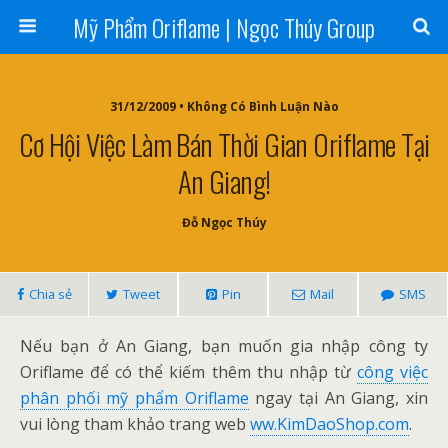
Mỹ Phẩm Oriflame | Ngọc Thúy Group
31/12/2009 • Không Có Bình Luận Nào
Cơ Hội Việc Làm Bán Thời Gian Oriflame Tại
An Giang!
Đỗ Ngọc Thúy
Chia sẻ
Tweet
Pin
Mail
SMS
Nếu bạn ở An Giang, bạn muốn gia nhập công ty
Oriflame để có thể kiếm thêm thu nhập từ
công việc
phân phối mỹ phẩm Oriflame
ngay tại An Giang, xin
vui lòng tham khảo trang web
ww.KimDaoShop.com
.