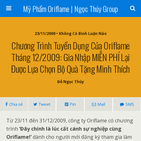
Mỹ Phẩm Oriflame | Ngọc Thúy Group
23/11/2009 • Không Có Bình Luận Nào
Chương Trình Tuyển Dụng Của Oriflame
Tháng 12/2009: Gia Nhập MIỄN PHÍ Lại
Được Lựa Chọn Bộ Quà Tặng Mình Thích
Đỗ Ngọc Thúy
Chia sẻ
Tweet
Pin
Mail
SMS
Từ 23/11 đến 31/12/2009, công ty Oriflame có chương
trình
‘Đây chính là lúc cất cánh sự nghiệp cùng
Oriflame!’
dành cho người mới đăng ký tham gia làm