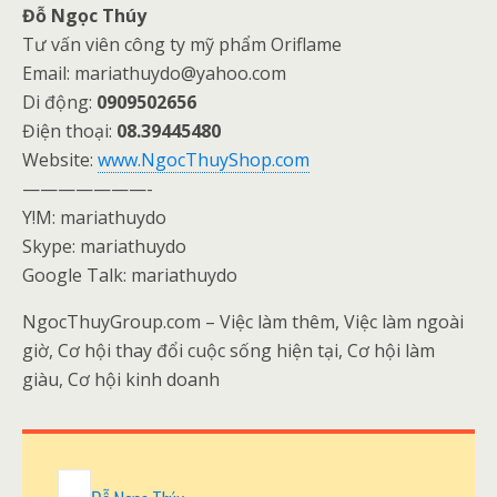
Đỗ Ngọc Thúy
Tư vấn viên công ty mỹ phẩm Oriflame
Email: mariathuydo@yahoo.com
Di động:
0909502656
Điện thoại:
08.39445480
Website:
www.NgocThuyShop.com
———————-
Y!M: mariathuydo
Skype: mariathuydo
Google Talk: mariathuydo
NgocThuyGroup.com – Việc làm thêm, Việc làm ngoài
giờ, Cơ hội thay đổi cuộc sống hiện tại, Cơ hội làm
giàu, Cơ hội kinh doanh