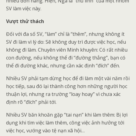
nhiều đơn hàng. Hiện, Nga là “thủ lĩnh” của một nhóm
SV làm việc này.
Vượt thử thách
Đối với đa số SV, “làm” chỉ là “thêm”, nhưng không ít
SV đi làm vì lý do: Sẽ không duy trì được việc học, nếu
không đi làm. Chuyên viên Minh khuyên: Có rất nhiều
con đường, nếu không thể đi “đường thẳng”, bạn có
thể đi đường khác, nhưng cần xác định “đích” đến.
Nhiều SV phải tạm dừng học để đi làm một vài năm rồi
học tiếp, sau đó lại thành công hơn những người học
thuận lợi, nhưng ra trường “loay hoay” vì chưa xác
định rõ “đích” phải tới.
Nhiều SV băn khoăn gặp “tai nạn” khi làm thêm: Bị lợi
dụng khi tìm việc làm thêm, công việc ảnh hưởng tới
việc học, vướng vào tệ nạn xã hội…