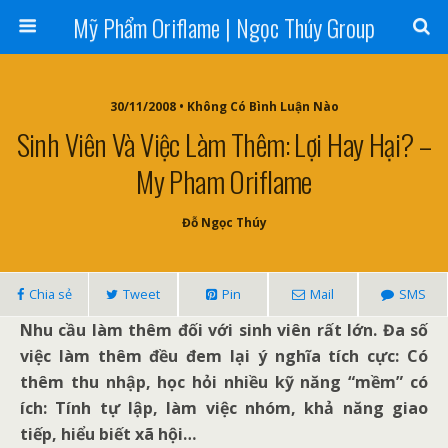
Mỹ Phẩm Oriflame | Ngọc Thúy Group
30/11/2008 • Không Có Bình Luận Nào
Sinh Viên Và Việc Làm Thêm: Lợi Hay Hại? –
My Pham Oriflame
Đỗ Ngọc Thúy
Chia sẻ
Tweet
Pin
Mail
SMS
Nhu cầu làm thêm đối với sinh viên rất lớn. Đa số
việc làm thêm đều đem lại ý nghĩa tích cực: Có
thêm thu nhập, học hỏi nhiều kỹ năng “mềm” có
ích: Tính tự lập, làm việc nhóm, khả năng giao
tiếp, hiểu biết xã hội…