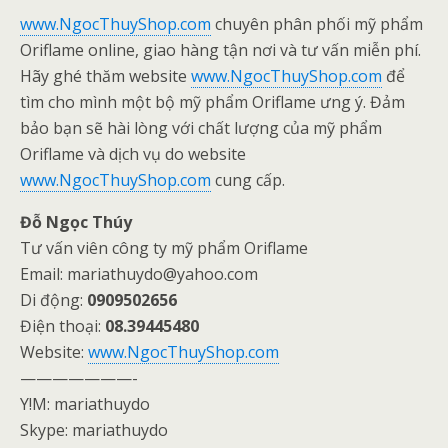
www.NgocThuyShop.com
chuyên phân phối mỹ phẩm
Oriflame online, giao hàng tận nơi và tư vấn miễn phí.
Hãy ghé thăm website
www.NgocThuyShop.com
để
tìm cho mình một bộ mỹ phẩm Oriflame ưng ý. Đảm
bảo bạn sẽ hài lòng với chất lượng của mỹ phẩm
Oriflame và dịch vụ do website
www.NgocThuyShop.com
cung cấp.
Đỗ Ngọc Thúy
Tư vấn viên công ty mỹ phẩm Oriflame
Email: mariathuydo@yahoo.com
Di động:
0909502656
Điện thoại:
08.39445480
Website:
www.NgocThuyShop.com
———————-
Y!M: mariathuydo
Skype: mariathuydo