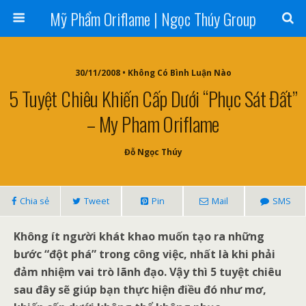
Mỹ Phẩm Oriflame | Ngọc Thúy Group
30/11/2008 • Không Có Bình Luận Nào
5 Tuyệt Chiêu Khiến Cấp Dưới “phục Sát Đất”
– My Pham Oriflame
Đỗ Ngọc Thúy
Chia sẻ
Tweet
Pin
Mail
SMS
Không ít người khát khao muốn tạo ra những
bước “đột phá” trong công việc, nhất là khi phải
đảm nhiệm vai trò lãnh đạo. Vậy thì 5 tuyệt chiêu
sau đây sẽ giúp bạn thực hiện điều đó như mơ,