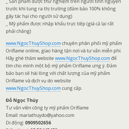
_ Sản phẩm được thử nghiệm trên người tình nguyện
trước khi tung ra thị trường (đảm bảo 100% không
gây tác hại cho người sử dụng)
_ Mỹ phẩm được nhập khẩu trực tiếp (giá cả lại rất
phải chăng)
www.NgocThuyShop.com
chuyên phân phối mỹ phẩm
Oriflame online, giao hàng tận nơi và tư vấn miễn phí.
Hãy ghé thăm website
www.NgocThuyShop.com
để
tìm cho mình một bộ mỹ phẩm Oriflame ưng ý. Đảm
bảo bạn sẽ hài lòng với chất lượng của mỹ phẩm
Oriflame và dịch vụ do website
www.NgocThuyShop.com
cung cấp.
Đỗ Ngọc Thúy
Tư vấn viên công ty mỹ phẩm Oriflame
Email: mariathuydo@yahoo.com
Di động:
0909502656