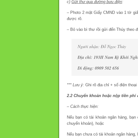
c)
Gửi thư qua đường bưu điện
:
– Photo 2 mặt Giấy CMND vào 1 tờ giấ
được rõ.
– Bỏ vào bì thư rồi gửi đến Thúy theo đị
Người nhận: Đỗ Ngọc Thúy
Địa chỉ: 193H Nam Kỳ Khởi Ngh
Di động: 0909 502 656
*** Lưu ý:
Ghi rõ địa chỉ + số điện thoại 
2.2 Chuyển khoản hoặc nộp tiền phí
– Cách thực hiện:
Nếu bạn có tài khoản ngân hàng, bạn
chuyển khoản), hoặc
Nếu bạn chưa có tài khoản ngân hàng, 