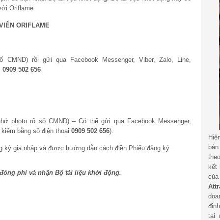
với Oriflame.
 VIÊN ORIFLAME
CMND) rồi gửi qua Facebook Messenger, Viber, Zalo, Line,
i
0909 502 656
hớ photo rõ số CMND) – Có thể gửi qua Facebook Messenger,
 kiếm bằng số điện thoại
0909 502 656
).
Hiệ
bán
ng ký gia nhập và được hướng dẫn cách điền Phiếu đăng ký
the
kết
đóng phí và nhận Bộ tài liệu khởi động.
củ
Att
doa
địn
tại