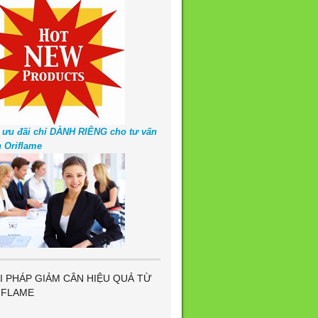
 ưu đãi chỉ DÀNH RIÊNG cho tư vấn
n Oriflame
I PHÁP GIẢM CÂN HIỆU QUẢ TỪ
IFLAME