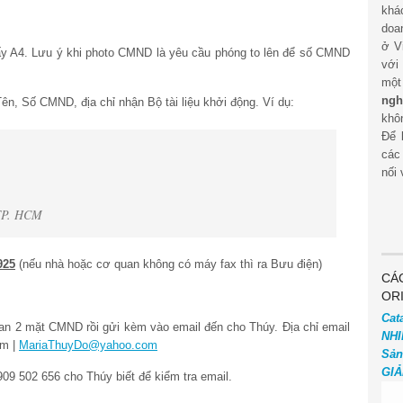
khá
doa
ở V
y A4. Lưu ý khi photo CMND là yêu cầu phóng to lên để số CMND
với
mộ
ngh
Tên, Số CMND, địa chỉ nhận Bộ tài liệu khởi động. Ví dụ:
khôn
Để 
các
nối 
 TP. HCM
925
(nếu nhà hoặc cơ quan không có máy fax thì ra Bưu điện)
CÁ
OR
Cat
can 2 mặt CMND rồi gửi kèm vào email đến cho Thúy. Địa chỉ email
NHI
m |
MariaThuyDo@yahoo.com
Sản
GIẢ
909 502 656 cho Thúy biết để kiểm tra email.