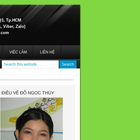
Q3, Tp.HCM
 Viber, Zalo)
.com
VIỆC LÀM
LIÊN HỆ
I ĐIỀU VỀ ĐỖ NGỌC THÚY