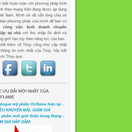
c biệt hoàn toàn với phương pháp kinh
nh theo mạng hiện đang được áp dụng
iệt Nam. Mình sẽ rất sẵn lòng chia sẻ
 bạn phương pháp của mình để bạn có
t
công việc kinh doanh chuyên
iệp tại nhà
với thu nhập ổn định và
g giới hạn tùy theo năng lực của bạn.
biết thêm về Thúy cũng như cập nhật
 thông tin mới nhất của Thúy, hãy kết
với Thúy qua:
C ƯU ĐÃI MỚI NHẤT CỦA
IFLAME
alogue mỹ phẩm Oriflame hiện tại -
ỀU KHUYẾN MÃI, GIẢM GIÁ
 phẩm mới giới thiệu trong tháng -
M GIÁ HẤP DẪN!