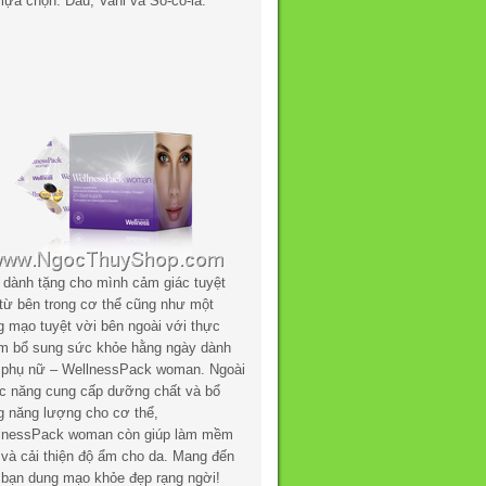
lựa chọn: Dâu, Vani và Sô-cô-la.
 dành tặng cho mình cảm giác tuyệt
 từ bên trong cơ thể cũng như một
g mạo tuyệt vời bên ngoài với thực
m bổ sung sức khỏe hằng ngày dành
 phụ nữ – WellnessPack woman. Ngoài
c năng cung cấp dưỡng chất và bổ
g năng lượng cho cơ thể,
lnessPack woman còn giúp làm mềm
 và cải thiện độ ẩm cho da. Mang đến
 bạn dung mạo khỏe đẹp rạng ngời!