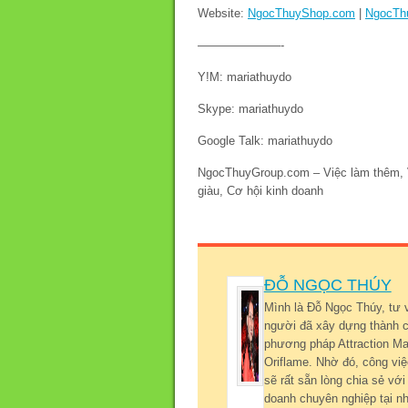
Website:
NgocThuyShop.com
|
NgocTh
———————-
Y!M: mariathuydo
Skype: mariathuydo
Google Talk: mariathuydo
NgocThuyGroup.com – Việc làm thêm, Vi
giàu, Cơ hội kinh doanh
ĐỖ NGỌC THÚY
Mình là Đỗ Ngọc Thúy, tư 
người đã xây dựng thành c
phương pháp Attraction Mar
Oriflame. Nhờ đó, công việ
sẽ rất sẵn lòng chia sẻ v
doanh chuyên nghiệp tại nh