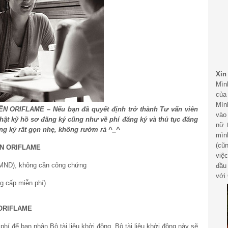
Xin
Mìn
của
Mìn
ORIFLAME – Nếu bạn đã quyết định trở thành Tư vấn viên
vào
thật kỹ hồ sơ đăng ký cũng như về phí đăng ký và thủ tục đăng
nữ 
ng ký rất gọn nhẹ, không rườm rà ^_^
mìn
(cũ
ÊN ORIFLAME
việ
MND), không cần công chứng
đầu
với 
g cấp miễn phí)
 ORIFLAME
phí để bạn nhận Bộ tài liệu khởi động. Bộ tài liệu khởi động này sẽ