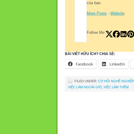
của bạn.
More Posts
-
Website
Follow Me:
BÀI VIẾT HỮU ÍCH? CHIA SẺ:
Facebook
LinkedIn
FILED UNDER:
CƠ HỘI NGHỀ NGHIỆP
VIỆC LÀM NGOÀI GIỜ
,
VIỆC LÀM THÊM