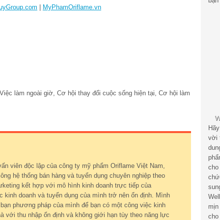
bạn 
uyGroup.com
|
MyPhamOriflame.vn
ệc làm ngoài giờ, Cơ hội thay đổi cuộc sống hiện tại, Cơ hội làm
Hãy
vời
dun
phẩ
vấn viên độc lập của công ty mỹ phẩm Oriflame Việt Nam,
cho
ông hệ thống bán hàng và tuyển dụng chuyên nghiệp theo
chứ
keting kết hợp với mô hình kinh doanh trực tiếp của
sun
c kinh doanh và tuyển dụng của mình trở nên ổn định. Mình
Wel
ới bạn phương pháp của mình để bạn có một công việc kinh
mịn
à với thu nhập ổn định và không giới hạn tùy theo năng lực
cho