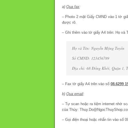
a)
Qua fax
:
– Photo 2 mặt Giấy CMND vào 1 tờ giấ
được rõ.
– Ghi thêm vào tờ giấy A4 trên: Họ và 
Họ và Tên: Nguyễn Mộng Tuyền
Số CMND: 123456789
Địa chỉ: 68 Đồng Khởi, Quận 1,
– Fax tờ giấy A4 trên vào số
08.6299 1
b)
Qua email
:
– Tự scan hoặc ra tiệm internet nhờ s
của Thúy: Thuy.Do@NgocThuyShop.co
– Gọi điện thoại hoặc nhắn tin vào số 0