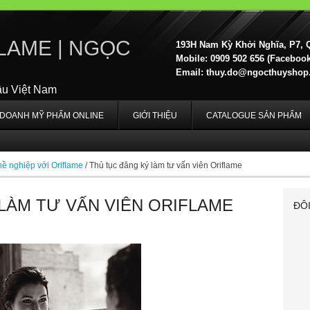
LAME | NGỌC
193H Nam Kỳ Khởi Nghĩa, P7, 
Mobile: 0909 502 656 (Facebook,
Email:
thuy.do@ngocthuyshop
ầu Việt Nam
H DOANH MỸ PHẨM ONLINE
GIỚI THIỆU
CATALOGUE SẢN PHẨM
ề nghiệp với Oriflame
/
Thủ tục đăng ký làm tư vấn viên Oriflame
LÀM TƯ VẤN VIÊN ORIFLAME
ĐÔ