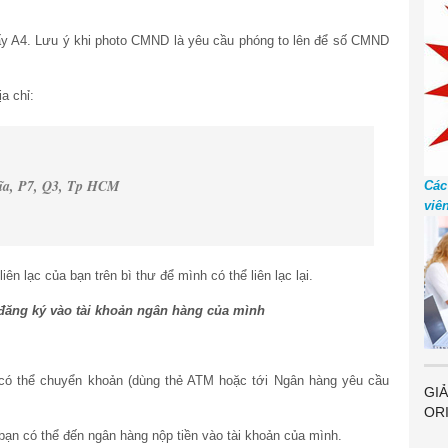
y A4. Lưu ý khi photo CMND là yêu cầu phóng to lên để số CMND
a chỉ:
ĩa, P7, Q3, Tp HCM
Các
viê
liên lạc của bạn trên bì thư để mình có thể liên lạc lại.
 đăng ký vào tài khoản ngân hàng của mình
 có thể chuyển khoản (dùng thẻ ATM hoặc tới Ngân hàng yêu cầu
GIẢ
OR
bạn có thể đến ngân hàng nộp tiền vào tài khoản của mình.