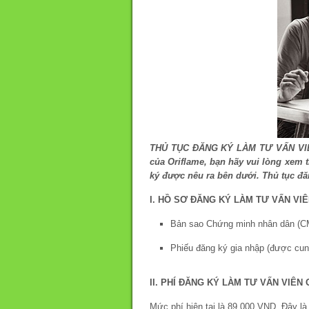
THỦ TỤC ĐĂNG KÝ LÀM TƯ VẤN VIÊN 
của Oriflame, bạn hãy vui lòng xem 
ký được nêu ra bên dưới. Thủ tục đă
I. HỒ SƠ ĐĂNG KÝ LÀM TƯ VẤN VI
Bản sao Chứng minh nhân dân (C
Phiếu đăng ký gia nhập (được cun
II. PHÍ ĐĂNG KÝ LÀM TƯ VẤN VIÊN
Mức phí hiện tại là 89.000 VND. Đây là 