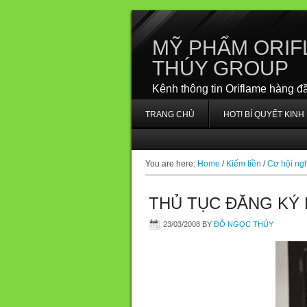
MỸ PHẨM ORIF
THÚY GROUP
Kênh thông tin Oriflame hàng đ
TRANG CHỦ
HOT! BÍ QUYẾT KIN
You are here:
Home
/
Kiếm tiền
/
Cơ hội ngh
THỦ TỤC ĐĂNG KÝ 
23/03/2008
BY
ĐỖ NGỌC THÚY