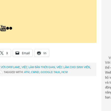
X
Email
In
Với
 VỚI ORIFLAME
,
VIỆC LÀM BÁN THỜI GIAN
,
VIỆC LÀM CHO SINH VIÊN
,
thể
TAGGED WITH:
ATM
,
CMND
,
GOOGLE TALK
,
HCM
Wel
bộ v
và 
độn
năn
bạn